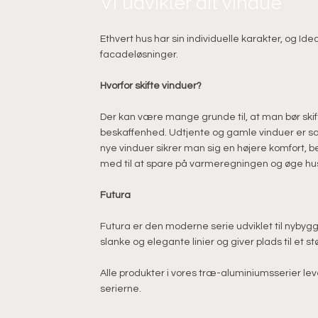
Vi udvikler dit vindue
Ethvert hus har sin individuelle karakter, og Ide
facadeløsninger.
Hvorfor skifte vinduer?
Der kan være mange grunde til, at man bør skifte
beskaffenhed. Udtjente og gamle vinduer er s
nye vinduer sikrer man sig en højere komfort,
med til at spare på varmeregningen og øge hu
Futura
Futura er den moderne serie udviklet til nybyg
slanke og elegante linier og giver plads til et stø
Alle produkter i vores træ-aluminiumsserier l
serierne.