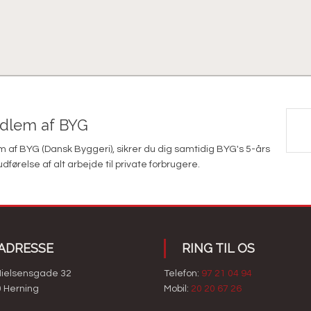
edlem af BYG
af BYG (Dansk Byggeri), sikrer du dig samtidig BYG's 5-års
else af alt arbejde til private forbrugere.​
ADRESSE
​RING TIL OS
Nielsensgade 32
Telefon:
97 21 04 94
 Herning​
Mobil:
20 20 67 26​