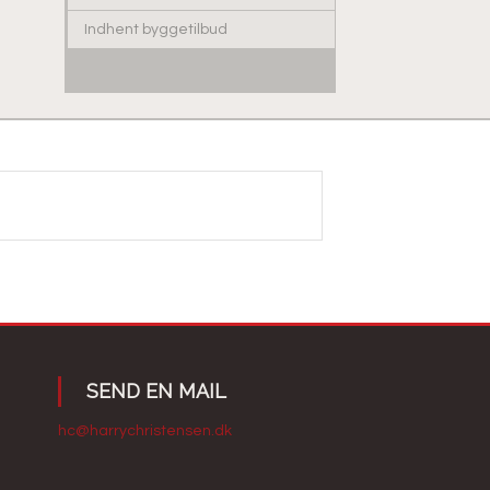
Indhent byggetilbud
​SEND EN MAIL
hc@harrychristensen.dk