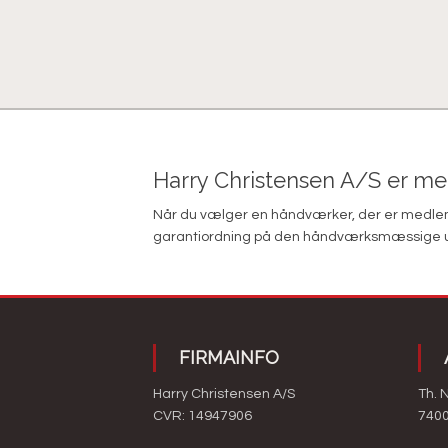
Harry Christensen A/S er m
Når du vælger en håndværker, der er medlem 
garantiordning på den håndværksmæssige udfør
FIRMAINFO
Harry Christensen A/S​
Th. 
CVR: 14947906
7400