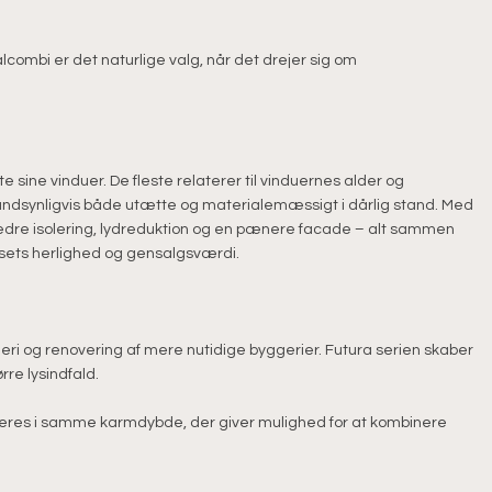
alcombi er det naturlige valg, når det drejer sig om
 sine vinduer. De fleste relaterer til vinduernes alder og
andsynligvis både utætte og materialemæssigt i dårlig stand. Med
 bedre isolering, lydreduktion og en pænere facade – alt sammen
sets herlighed og gensalgsværdi.
geri og renovering af mere nutidige byggerier. Futura serien skaber
rre lysindfald.
everes i samme karmdybde, der giver mulighed for at kombinere