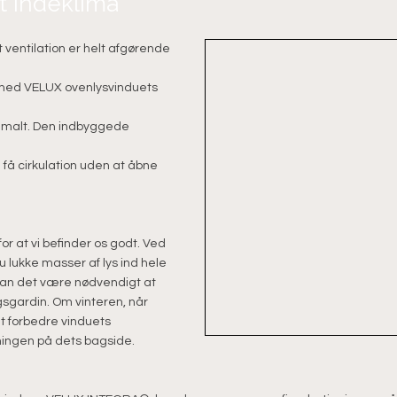
dt indeklima
 ventilation er helt afgørende
g med VELUX ovenlysvinduets
ptimalt. Den indbyggede
an få cirkulation uden at åbne
or at vi befinder os godt. Ved
 lukke masser af lys ind hele
kan det være nødvendigt at
gsgardin. Om vinteren, når
t forbedre vinduets
ingen på dets bagside.