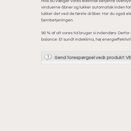
Hvis du vælger vores elektrisk betjente ovenl
vinduerne åbner og lukker automatisk inden for e
lukker det ved de første dråber. Har du også el
fjernbetjeningen.
90 % af alt vores tid bruger vi indendørs. Derfor
balance: Et sundt indeklima, høj energieffektivi
Send forespørgsel vedr. produkt: V