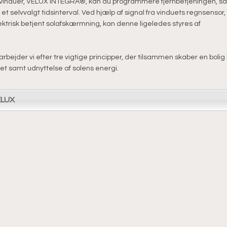
ysvinduer, VELUX INTEGRA®, kan du programmere fjernbetjeningen, s
t selvvalgt tidsinterval. Ved hjælp af signal fra vinduets regnsensor,
ektrisk betjent solafskærmning, kan denne ligeledes styres af
 arbejder vi efter tre vigtige principper, der tilsammen skaber en bolig 
tet samt udnyttelse af solens energi.
ELUX