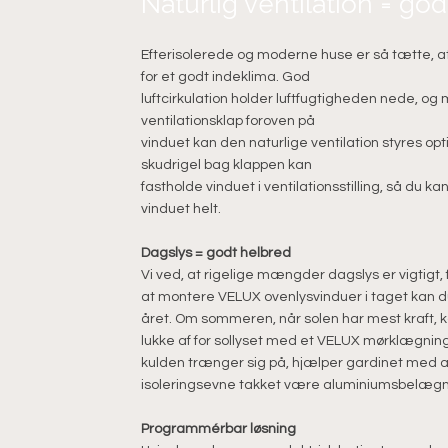
Naturlig ventilation = go
Efterisolerede og moderne huse er så tætte, at
for et godt indeklima. God
luftcirkulation holder luftfugtigheden nede, o
ventilationsklap foroven på
vinduet kan den naturlige ventilation styres o
skudrigel bag klappen kan
fastholde vinduet i ventilationsstilling, så du k
vinduet helt.
Dagslys = godt helbred
Vi ved, at rigelige mængder dagslys er vigtigt, f
at montere VELUX ovenlysvinduer i taget kan du
året. Om sommeren, når solen har mest kraft, 
lukke af for sollyset med et VELUX mørklægnin
kulden trænger sig på, hjælper gardinet med a
isoleringsevne takket være aluminiumsbelægn
Programmérbar løsning