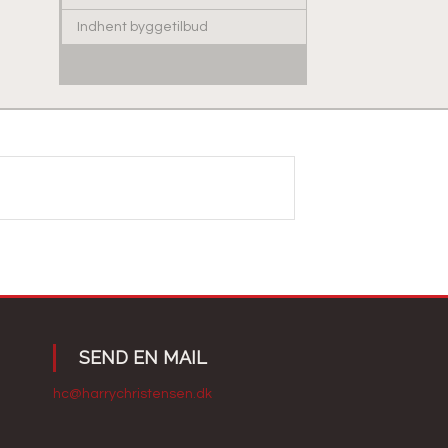
Indhent byggetilbud
​SEND EN MAIL
hc@harrychristensen.dk