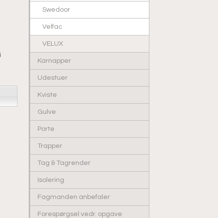
å
Swedoor
Velfac
VELUX
i
Karnapper
Udestuer
Kviste
Gulve
Porte
Trapper
Tag & Tagrender
Isolering
Fagmanden anbefaler
Forespørgsel vedr. opgave