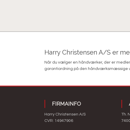
Harry Christensen A/S er m
Når du vælger en håndværker, der er medlem 
garantiordning på den håndværksmæssige udfør
FIRMAINFO
Harry Christensen A/S​
Th. 
CVR: 14947906
7400