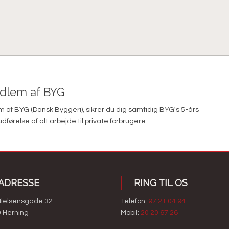
edlem af BYG
af BYG (Dansk Byggeri), sikrer du dig samtidig BYG's 5-års
else af alt arbejde til private forbrugere.​
ADRESSE
​RING TIL OS
Nielsensgade 32
Telefon:
97 21 04 94
 Herning​
Mobil:
20 20 67 26​