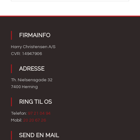
FIRMAINFO
Harry Christensen A/S​
CVR: 14947906
ADRESSE
Th. Nielsensgade 32
7400 Herning​
​RING TIL OS
Telefon:
97 21 04 94
Mobil:
20 20 67 26​
​SEND EN MAIL