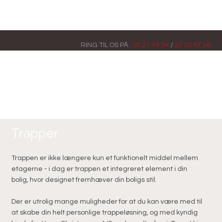
RING TIL OS​ PÅ
97 21 04 94
/
20 20 67 26
Trapper
Trappen er ikke længere kun et funktionelt middel mellem
etagerne - i dag er trappen et integreret element i din
bolig, hvor designet fremhæver din boligs stil.
Der er utrolig mange muligheder for at du kan være med til
at skabe din helt personlige trappeløsning, og med kyndig