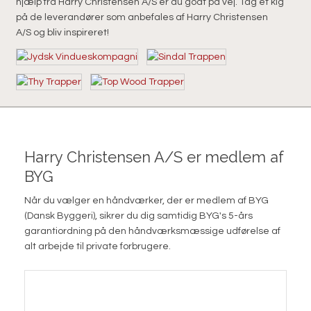
hjælp fra Harry Christensen A/S er du godt på vej. Tag et kig
på de leverandører som anbefales af Harry Christensen
A/S og bliv inspireret!
Harry Christensen A/S er medlem af
BYG
Når du vælger en håndværker, der er medlem af BYG
(Dansk Byggeri), sikrer du dig samtidig BYG's 5-års
garantiordning på den håndværksmæssige udførelse af
alt arbejde til private forbrugere.​