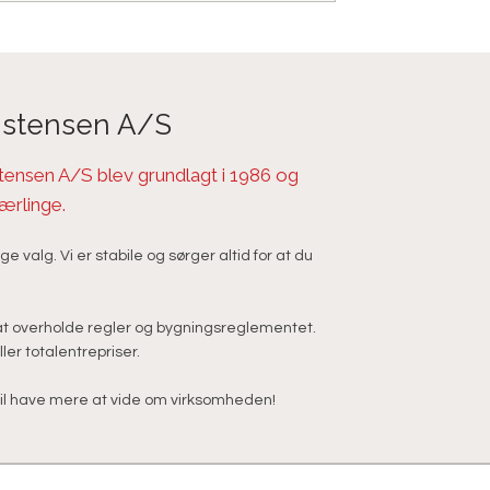
istensen A/S ​
tensen A/S blev grundlagt i 1986 og
lærlinge.
ige valg. Vi er stabile og sørger altid for at du
at overholde regler og bygningsreglementet.
er totalentrepriser.
u vil have mere at vide om virksomheden!