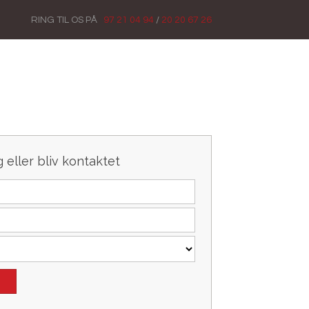
RING TIL OS​ PÅ
97 21 04 94
/
20 20 67 26
 eller bliv kontaktet​