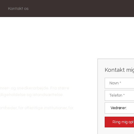
i
Kontakt os
Kontakt mig
elt håndværk!​
ømrer- og snedkerarbejde. Fra større
dligeholdelse og istandsættelse.
heder, for offentlige institutioner, for