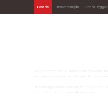
Forside
Tømrerarbejde
Dansk Bygger
Din garanti for profession
Harry Christensen A/S udfører alle former for t
renoveringsopgaver og nybyggeri til mindre ve
Vi løser opgaver for store og små erhvervsvirksom
boligforeninger og for private husejere.