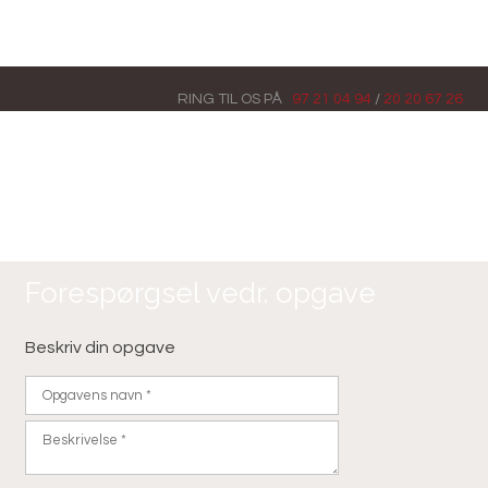
RING TIL OS​ PÅ
97 21 04 94
/
20 20 67 26
Forespørgsel vedr. opgave
Beskriv din opgave