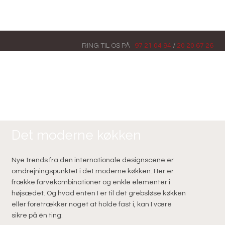
RING TIL OS​ PÅ
97 21 04 94
/
20 20 67 26
Det moderne køkken
Nye trends fra den internationale designscene er
omdrejningspunktet i det moderne køkken. Her er
frække farvekombinationer og enkle ­elementer i
højsædet. Og hvad enten I er til det grebsløse køkken
eller foretrækker noget at holde fast i, kan I være
sikre på én ting: