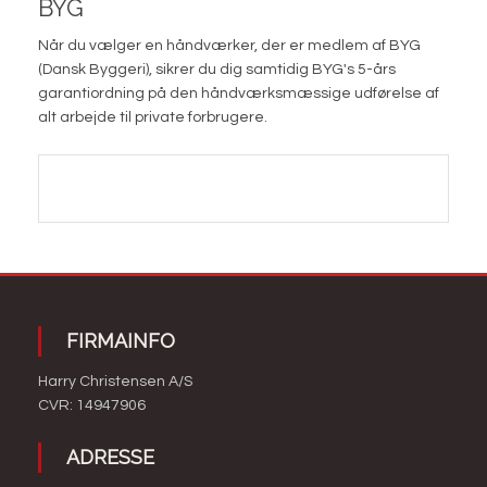
BYG
Når du vælger en håndværker, der er medlem af BYG
(Dansk Byggeri), sikrer du dig samtidig BYG's 5-års
garantiordning på den håndværksmæssige udførelse af
alt arbejde til private forbrugere.​
FIRMAINFO
Harry Christensen A/S​
CVR: 14947906
ADRESSE