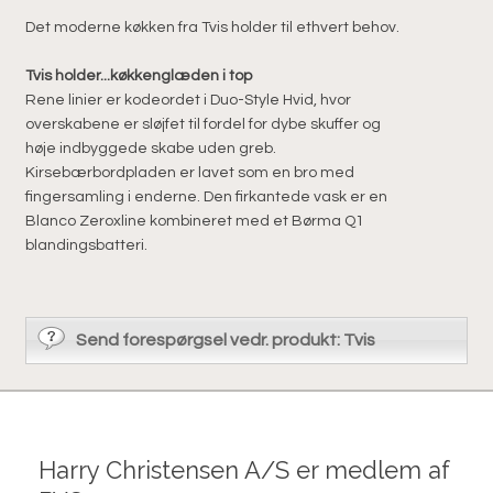
Det ­moderne køkken fra Tvis holder til ethvert behov.
Tvis holder...køkkenglæden i top
Rene linier er kodeordet i Duo-Style Hvid, hvor
overskabene er sløjfet til fordel for dybe skuffer og
høje indbyggede skabe uden greb.
Kirsebærbordpladen er lavet som en bro med
fingersamling i enderne. Den firkantede vask er en
Blanco Zeroxline kombineret med et Børma Q1
blandingsbatteri.
Send forespørgsel vedr. produkt: Tvis
Harry Christensen A/S er medlem af